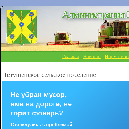
Главная
Новости
Нормативн
Петушенское сельское поселение
Не убран мусор,
яма на дороге, не
горит фонарь?
Столкнулись с проблемой —