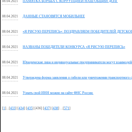
08.04.2021
ПАМЯТКА БОРЬБА С КОРРУПЦИЕЙ НАШ ОБЩИЙ ДОЛГ
08.04.2021
ДАННЫЕ СТАНОВЯТСЯ МОБИЛЬНЕЕ
08.04.2021
«Я РИСУЮ ПЕРЕПИСЬ»: ПОЗДРАВЛЯЕМ ПОБЕДИТЕЛЕЙ ДЕТСКО
08.04.2021
НАЗВАНЫ ПОБЕДИТЕЛИ КОНКУРСА «Я РИСУЮ ПЕРЕПИСЬ»
08.04.2021
Юридические лица и индивидуальные предприниматели могут взаимодейс
08.04.2021
Утверждена форма заявления о гибели или уничтожении транспортного с
08.04.2021
Узнать свой ИНН можно на сайте ФНС России.
[
1
]...[
433
] [
434
] [
435
] [436] [
437
] [
438
] ...[
571
]