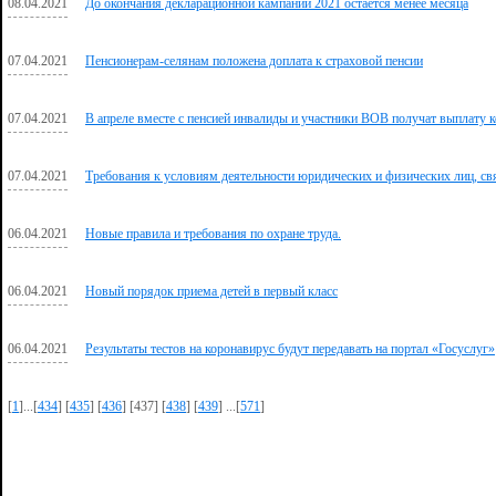
08.04.2021
До окончания декларационной кампании 2021 остается менее месяца
07.04.2021
Пенсионерам-селянам положена доплата к страховой пенсии
07.04.2021
В апреле вместе с пенсией инвалиды и участники ВОВ получат выплату
07.04.2021
Требования к условиям деятельности юридических и физических лиц, св
06.04.2021
Новые правила и требования по охране труда.
06.04.2021
Новый порядок приема детей в первый класс
06.04.2021
Результаты тестов на коронавирус будут передавать на портал «Госуслуг»
[
1
]...[
434
] [
435
] [
436
] [437] [
438
] [
439
] ...[
571
]