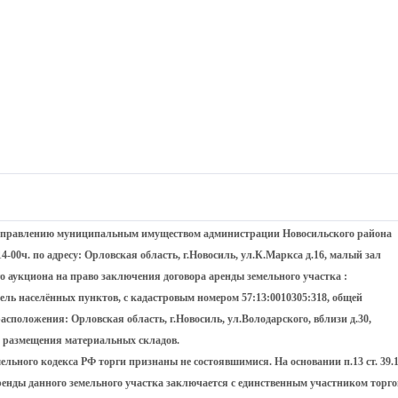
о управлению муниципальным имуществом администрации Новосильского района
 14-00ч. по адресу: Орловская область, г.Новосиль, ул.К.Маркса д.16, малый зал
го аукциона на право заключения договора аренды земельного участка :
ель населённых пунктов, с кадастровым номером 57:13:0010305:318, общей
асположения: Орловская область, г.Новосиль, ул.Володарского, вблизи д.30,
я размещения материальных складов.
Земельного кодекса РФ торги признаны не состоявшимися. На основании п.13 ст. 39.
ренды данного земельного участка заключается с единственным участником торго