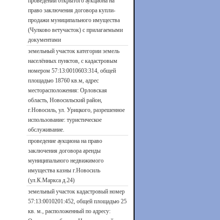
проведении открытого аукциона на
право заключения договора купли-
продажи муниципального имущества
(Чулково ветучасток) с прилагаемыми
документами
земельный участок категории земель
населённых пунктов, с кадастровым
номером 57:13:0010603:314, общей
площадью 18760 кв.м, адрес
месторасположения: Орловская
область, Новосильский район,
г.Новосиль, ул. Урицкого, разрешенное
использование: туристическое
обслуживание.
проведение аукциона на право
заключения договора аренды
муниципального недвижимого
имущества казны г.Новосиль
(ул.К.Маркса д.24)
земельный участок кадастровый номер
57:13:0010201:452, общей площадью 25
кв. м., расположенный по адресу: