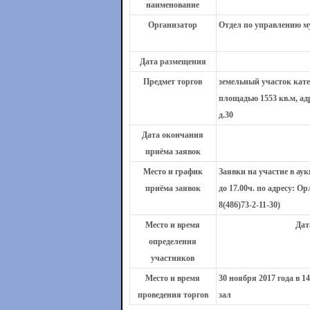
наименование
Организатор
Отдел по управлению 
Дата размещения
Предмет торгов
земельный участок кате
площадью 1553 кв.м, ад
д.30
Дата окончания
приёма заявок
Место и график
Заявки на участие в аук
приёма заявок
до 17.00ч. по адресу: О
8(486)73-2-11-30)
Место и время
Дат
определения
участников
Место и время
30 ноября 2017 года в 1
проведения торгов
зал