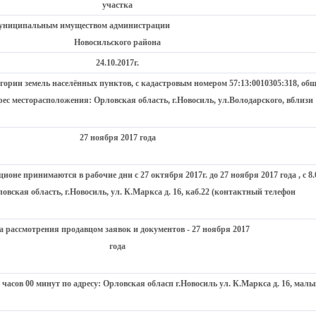
участка
муниципальным имуществом администрации
Новосильского района
24.10.2017г.
гории земель населённых пунктов, с кадастровым номером 57:13:0010305:318, об
рес месторасположения: Орловская область, г.Новосиль, ул.Володарского, вблизи
27 ноября 2017 года
ционе принимаются в рабочие дни с 27 октября 2017г. до 27 ноября 2017 года , с 8.
рловская область, г.Новосиль, ул. К.Маркса д. 16, каб.22 (контактный телефон
а рассмотрения продавцом заявок и документов - 27 ноября 2017
года
4 часов 00 минут по адресу: Орловская обласп г.Новосиль ул. К.Маркса д. 16, малы