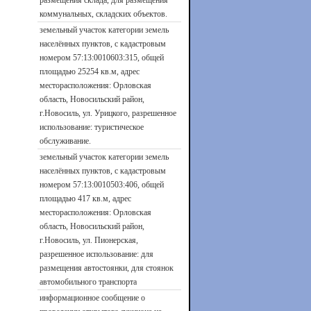
размещения склада, для размещения
коммунальных, складских объектов.
земельный участок категории земель
населённых пунктов, с кадастровым
номером 57:13:0010603:315, общей
площадью 25254 кв.м, адрес
месторасположения: Орловская
область, Новосильский район,
г.Новосиль, ул. Урицкого, разрешенное
использование: туристическое
обслуживание.
земельный участок категории земель
населённых пунктов, с кадастровым
номером 57:13:0010503:406, общей
площадью 417 кв.м, адрес
месторасположения: Орловская
область, Новосильский район,
г.Новосиль, ул. Пионерская,
разрешенное использование: для
размещения автостоянки, для стоянок
автомобильного транспорта
информационное сообщение о