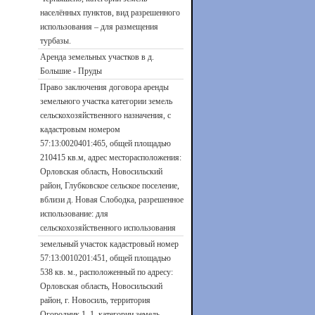
населённых пунктов, вид разрешенного
использования – для размещения
турбазы.
Аренда земельных участков в д.
Большие - Пруды
Право заключения договора аренды
земельного участка категории земель
сельскохозяйственного назначения, с
кадастровым номером
57:13:0020401:465, общей площадью
210415 кв.м, адрес месторасположения:
Орловская область, Новосильский
район, Глубковское сельское поселение,
вблизи д. Новая Слободка, разрешенное
использование: для
сельскохозяйственного использования
земельный участок кадастровый номер
57:13:0010201:451, общей площадью
538 кв. м., расположенный по адресу:
Орловская область, Новосильский
район, г. Новосиль, территория
Огородник 1, 1, категории земель