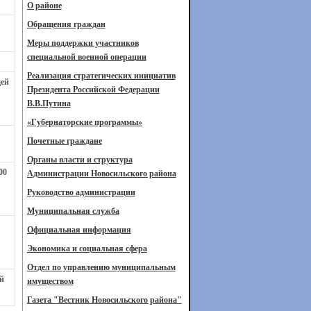
О районе
Обращения граждан
Меры поддержки участников
специальной военной операции
Реализация стратегических инициатив
щей
Президента Российской Федерации
В.В.Путина
«Губернаторские программы»
Почетные граждане
Органы власти и структура
00
Администрации Новосильского района
Руководство администрации
Муниципальная служба
Официальная информация
Экономика и социальная сфера
Отдел по управлению муниципальным
й
имуществом
Газета "Вестник Новосильского района"