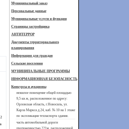
Муниципальный заказ
Персональные данные
Муниципальные услуги и функции
Страницы застройщика
АНТИТЕРРОР
Документы территориального
планирования
Информация для граждан
Сельские поселения
МУНИЦИПАЛЬНЫЕ ПРОГРАММЫ
ИНФОРМАЦИОННАЯ БЕЗОПАСНОСТЬ
Конкурсы и аукционы
нежилое помещение общей площадью
9,5 кв.м, расположенное по адресу:
Орловская область, г.Новосиль, ул.
Карла Маркса д.24, каб. № 10 на 1 этаже
по экспликации техпаспорта здания.
12
часть автомобильной дороги
в
протяженностью 221м, расположенной