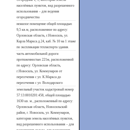
населённых пунктов, вид разрешенного
использования – для ведения
огородничества
нежилое помещение общей площадью
9,5 кв.м, расположенное по адресу:
Орловская область, г.Новосиль, ул.
Карла Маркса д.24, каб. № 10 на 1 этаже
по экспликации техпаспорта здания.
часть автомобильной дороги
протяженностью 221м, расположенной
по адресу: Орловская область,
г.Новосиль, ул. Коммунаров от
пересечения с ул. К.Маркса до
пересечения с ул. Володарского
земельный участок кадастровый номер
57:13:0010201:458, общей площадью
1630 кв. м., расположенный по адресу:
Орловская область, Новосильский
район, г. Новосиль, ул. Коммунаров,
категории земель населённых пунктов,
вид разрешенного использования – для