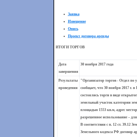
Заявка
Извещение
Опись
Проект договора аренды
ИТОГИ ТОРГОВ
Дата
30 ноября 2017 года
завершения
Результаты
"Организатор торгов - Отдел п
проведения
сообщает, что 30 ноября 2017 г. в
состоялись торги в виде открыто
земельный участок категории зем
площадью 1553 кв.м, адрес местор
разрешенное использование – дл
В соответствии с п. 12 ст. 39.12 
Земельного кодекса РФ договор а