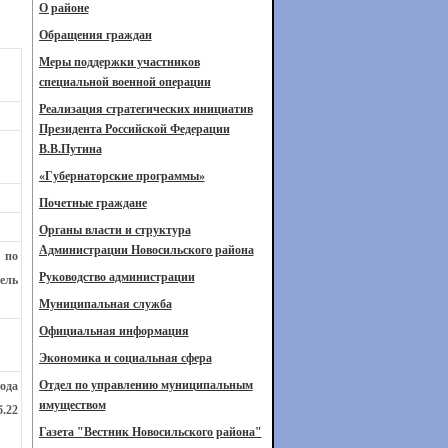
О районе
Обращения граждан
Меры поддержки участников
специальной военной операции
Реализация стратегических инициатив
Президента Российской Федерации
В.В.Путина
«Губернаторские программы»
Почетные граждане
Органы власти и структура
Администрации Новосильского района
 по
Руководство администрации
ель
Муниципальная служба
Официальная информация
Экономика и социальная сфера
Отдел по управлению муниципальным
ода
имуществом
.22
Газета "Вестник Новосильского района"