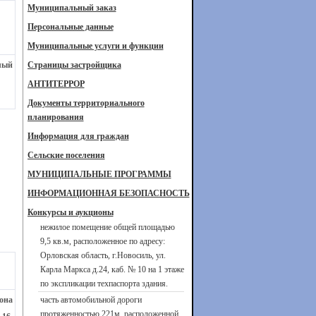
Муниципальный заказ
Персональные данные
Муниципальные услуги и функции
алый
Страницы застройщика
АНТИТЕРРОР
Документы территориального
планирования
Информация для граждан
Сельские поселения
МУНИЦИПАЛЬНЫЕ ПРОГРАММЫ
ИНФОРМАЦИОННАЯ БЕЗОПАСНОСТЬ
Конкурсы и аукционы
нежилое помещение общей площадью
9,5 кв.м, расположенное по адресу:
Орловская область, г.Новосиль, ул.
Карла Маркса д.24, каб. № 10 на 1 этаже
по экспликации техпаспорта здания.
она
часть автомобильной дороги
протяженностью 221м, расположенной