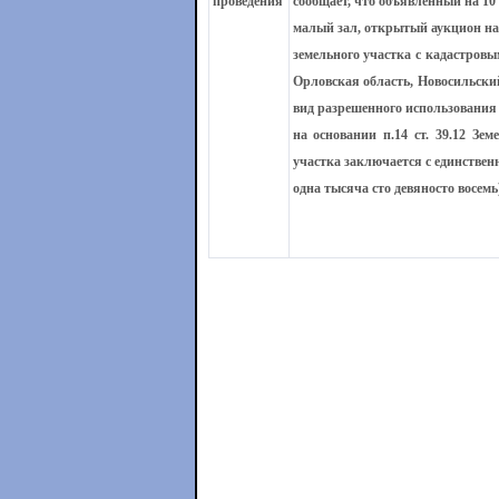
проведения
сообщает, что объявленный на 10 а
малый зал, открытый аукцион на
земельного участка с кадастровы
Орловская область, Новосильский
вид разрешенного использования
на основании п.14 ст. 39.12 Зе
участка заключается с единствен
одна тысяча сто девяносто восемь