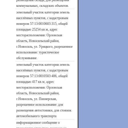
размещения склада, для размещения
коммунальных, складских объектов.
земельный участок категории земель
населённых пунктов, с кадастровым
номером 57:13:0010603:315, общей
площадью 25254 кв.м, адрес
месторасположения: Орловская
область, Новосильский район,
г.Новосиль, ул. Урицкого, разрешенное
использование: туристическое
обслуживание.
земельный участок категории земель
населённых пунктов, с кадастровым
номером 57:13:0010503:406, общей
площадью 417 кв.м, адрес
месторасположения: Орловская
область, Новосильский район,
г.Новосиль, ул. Пионерская,
разрешенное использование: для
размещения автостоянки, для стоянок
автомобильного транспорта
информационное сообщение о