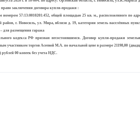
вгуста 2020 г. в 10-00ч. по адресу: Орловская область, г. Новосиль, ул.К.Маркса д
 право заключения договора купли-продажи :
м номером 57:13:0010201:452, общей площадью 25 кв. м., расположенного по адре
 район, г. Новосиль, ул. Мира, вблизи д. 19, категории земель населённых пунк
 – для размещения гаража
мельного кодекса РФ признан несостоявшимся. Договор купли-продажи земельн
ным участником торгов Асеевой М.А. по начальной цене в размере 21198,00 (двад
) рублей 00 копеек без учета НДС.