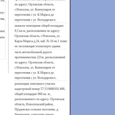
.16,
по адресу: Орловская область,
г.Новосиль, ул. Коммунаров от
су:
пересечения с ул. К.Маркса до
тов,
пересечения с ул. Володарского.
нежилое помещение общей площадью
9,5 кв.м, расположенное по адресу:
ого
Орловская область, г.Новосиль, ул.
цать
Карла Маркса д.24, каб. № 10 на 1 этаже
по экспликации техпаспорта здания.
часть автомобильной дороги
протяженностью 221м, расположенной
по адресу: Орловская область,
г.Новосиль, ул. Коммунаров от
пересечения с ул. К.Маркса до
пересечения с ул. Володарского.
реализация земельного участка
кадастровый номер 57:13:0680101:406,
общей площадью 960 кв. м.,
расположенного по адресу: Орловская
область, Новосильский район,
Прудовское сельское поселение, д.
Чернышено, категории земель