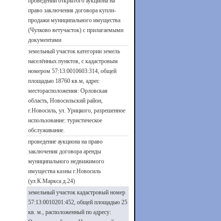
проведении открытого аукциона на
право заключения договора купли-
продажи муниципального имущества
(Чулково ветучасток) с прилагаемыми
документами
земельный участок категории земель
населённых пунктов, с кадастровым
номером 57:13:0010603:314, общей
площадью 18760 кв.м, адрес
месторасположения: Орловская
область, Новосильский район,
г.Новосиль, ул. Урицкого, разрешенное
использование: туристическое
обслуживание.
проведение аукциона на право
заключения договора аренды
муниципального недвижимого
имущества казны г.Новосиль
(ул.К.Маркса д.24)
земельный участок кадастровый номер
57:13:0010201:452, общей площадью 25
кв. м., расположенный по адресу: