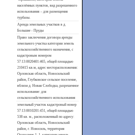
населённых пунктов, вид разрешенного
использования – для размещения
турбазы.
Аренда земельных участков в д.
Большие - Пруды
Право заключения договора аренды
земельного участка категории земель
сельскохозяйственного назначения, с
кадастровым номером
57:13:0020401:465, общей площадью
210415 кв.м, адрес месторасположения:
Орловская область, Новосильский
район, Глубковское сельское поселение,
вблизи д. Новая Слободка, разрешенное
использование: для
сельскохозяйственного использования
земельный участок кадастровый номер
57:13:0010201:451, общей площадью
538 кв. м., расположенный по адресу:
Орловская область, Новосильский
район, г. Новосиль, территория
Огородник 1, 1, категории земель