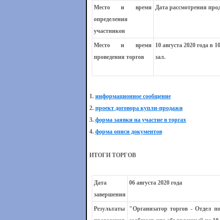
Место и время
Дата рассмотрения прода
определения
участников
Место и время
10 августа 2020 года в 
проведения торгов
зал.
1.
информационное сообщение
2.
проект договора купли-продажи
3.
форма заявки на участие в торгах
4.
форма описи документов
ИТОГИ ТОРГОВ
Дата
06 августа 2020 года
завершения
Результаты
"Организатор торгов - Отдел 