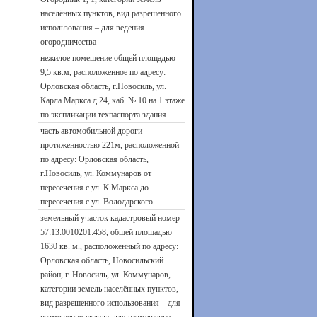
населённых пунктов, вид разрешенного
использования – для ведения
огородничества
нежилое помещение общей площадью
9,5 кв.м, расположенное по адресу:
Орловская область, г.Новосиль, ул.
Карла Маркса д.24, каб. № 10 на 1 этаже
по экспликации техпаспорта здания.
часть автомобильной дороги
протяженностью 221м, расположенной
по адресу: Орловская область,
г.Новосиль, ул. Коммунаров от
пересечения с ул. К.Маркса до
пересечения с ул. Володарского
земельный участок кадастровый номер
57:13:0010201:458, общей площадью
1630 кв. м., расположенный по адресу:
Орловская область, Новосильский
район, г. Новосиль, ул. Коммунаров,
категории земель населённых пунктов,
вид разрешенного использования – для