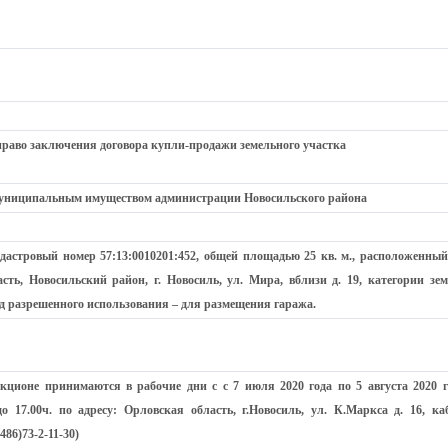
раво заключения договора купли-продажи земельного участка
муниципальным имуществом администрации Новосильского района
адастровый номер 57:13:0010201:452, общей площадью 25 кв. м., расположенный
сть, Новосильский район, г. Новосиль, ул. Мира, вблизи д. 19, категории зем
д разрешенного использования – для размещения гаража.
укционе принимаются в рабочие дни с с 7 июля 2020 года по 5 августа 2020 г
о 17.00ч. по адресу: Орловская область, г.Новосиль, ул. К.Маркса д. 16, каб
86)73-2-11-30)