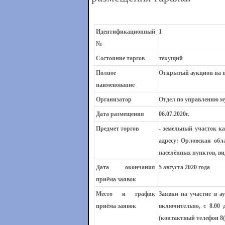
Идентификационный
1
№
Состояние торгов
текущий
Полное
Открытый аукцион на п
наименование
Организатор
Отдел по управлению 
Дата размещения
06.07.2020г.
Предмет торгов
- земельный участок к
адресу: Орловская обла
населённых пунктов, ви
Дата окончания
5 августа 2020 года
приёма заявок
Место и график
Заявки на участие в а
приёма заявок
включительно, с 8.00 д
(контактный телефон 8(4