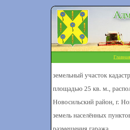
Главна
земельный участок кадаст
площадью 25 кв. м., распо
Новосильский район, г. Нов
земель населённых пунктов
размещения гаража.