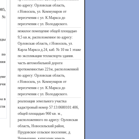
по адресу: Орловская область,
05,
г.Новосиль, ул. Коммунаров от
в №
пересечения с ул. К.Маркса до
пересечения с ул. Володарского.
нежилое помещение общей площадью
9,5 кв.м, расположенное по адресу:
нды
Орловская область, г.Новосиль, ул.
Карла Маркса д.24, каб. № 10 на 1 этаже
 по
по экспликации техпаспорта здания.
ния
часть автомобильной дороги
протяженностью 221м, расположенной
по адресу: Орловская область,
ене
г.Новосиль, ул. Коммунаров от
ячи
пересечения с ул. К.Маркса до
пересечения с ул. Володарского.
а в
реализация земельного участка
сти
кадастровый номер 57:13:0680101:406,
общей площадью 960 кв. м.,
расположенного по адресу: Орловская
область, Новосильский район,
Прудовское сельское поселение, д.
Чернышено, категории земель