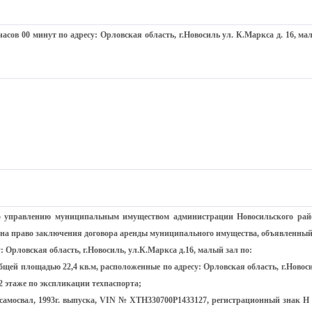
часов 00 минут по адресу: Орловская область, г.Новосиль ул. К.Маркса д. 16, м
по управлению муниципальным имуществом администрации Новосильского рай
 на право заключения договора аренды муниципального имущества, объявленный
су: Орловская область, г.Новосиль, ул.К.Маркса д.16, малый зал по:
щей площадью 22,4 кв.м, расположенные по адресу: Орловская область, г.Новоси
а 2 этаже по экспликации техпаспорта;
самосвал, 1993г. выпуска, VIN № XTH330700Р1433127, регистрационный знак Н 