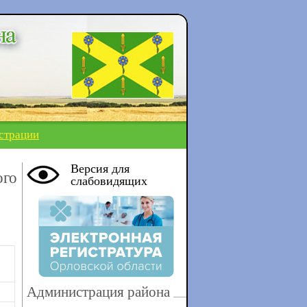
страции
Версия для
ого
слабовидящих
Администрация района