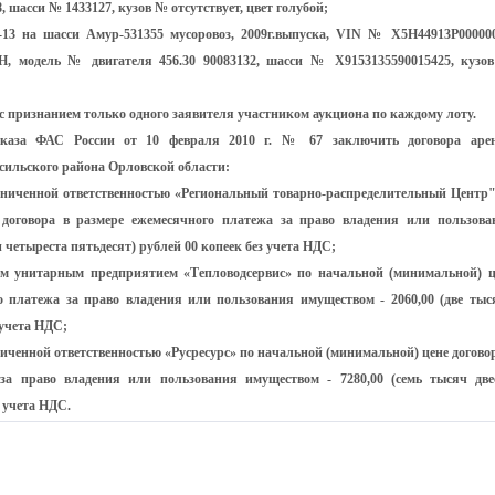
, шасси № 1433127, кузов № отсутствует, цвет голубой;
-13 на шасси Амур-531355 мусоровоз, 2009г.выпуска, VIN № X5H44913P000000
Н, модель № двигателя 456.30 90083132, шасси № Х9153135590015425, кузо
с признанием только одного заявителя участником аукциона по каждому лоту.
каза ФАС России от 10 февраля 2010 г. № 67 заключить договора аре
ильского района Орловской области:
аниченной ответственностью «Региональный товарно-распределительный Центр"
договора в размере ежемесячного платежа за право владения или пользова
 четыреста пятьдесят) рублей 00 копеек без учета НДС;
 унитарным предприятием «Тепловодсервис» по начальной (минимальной) ц
о платежа за право владения или пользования имуществом - 2060,00 (две тыс
 учета НДС;
ниченной ответственностью «Русресурс» по начальной (минимальной) цене договор
за право владения или пользования имуществом - 7280,00 (семь тысяч две
з учета НДС.