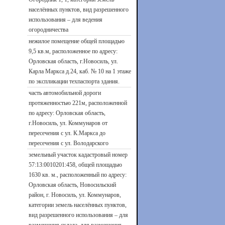
населённых пунктов, вид разрешенного
использования – для ведения
огородничества
нежилое помещение общей площадью
9,5 кв.м, расположенное по адресу:
Орловская область, г.Новосиль, ул.
Карла Маркса д.24, каб. № 10 на 1 этаже
по экспликации техпаспорта здания.
часть автомобильной дороги
протяженностью 221м, расположенной
по адресу: Орловская область,
г.Новосиль, ул. Коммунаров от
пересечения с ул. К.Маркса до
пересечения с ул. Володарского
земельный участок кадастровый номер
57:13:0010201:458, общей площадью
1630 кв. м., расположенный по адресу:
Орловская область, Новосильский
район, г. Новосиль, ул. Коммунаров,
категории земель населённых пунктов,
вид разрешенного использования – для