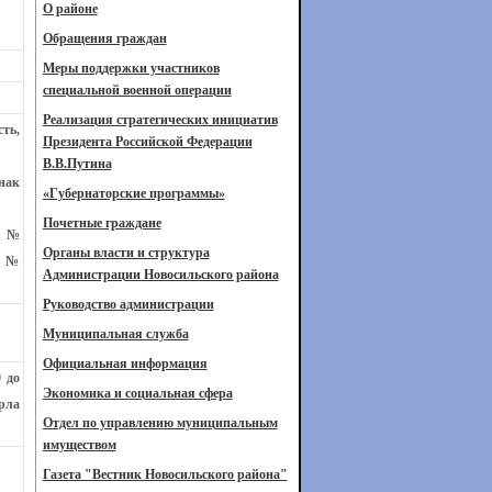
О районе
Обращения граждан
Меры поддержки участников
специальной военной операции
Реализация стратегических инициатив
ть,
Президента Российской Федерации
В.В.Путина
нак
«Губернаторские программы»
Почетные граждане
N №
Органы власти и структура
и №
Администрации Новосильского района
Руководство администрации
Муниципальная служба
Официальная информация
0 до
Экономика и социальная сфера
арла
Отдел по управлению муниципальным
имуществом
Газета "Вестник Новосильского района"