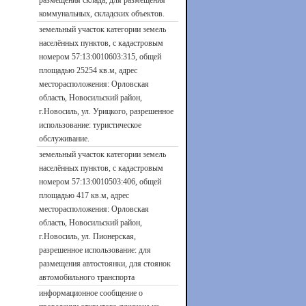
размещения склада, для размещения
коммунальных, складских объектов.
земельный участок категории земель
населённых пунктов, с кадастровым
номером 57:13:0010603:315, общей
площадью 25254 кв.м, адрес
месторасположения: Орловская
область, Новосильский район,
г.Новосиль, ул. Урицкого, разрешенное
использование: туристическое
обслуживание.
земельный участок категории земель
населённых пунктов, с кадастровым
номером 57:13:0010503:406, общей
площадью 417 кв.м, адрес
месторасположения: Орловская
область, Новосильский район,
г.Новосиль, ул. Пионерская,
разрешенное использование: для
размещения автостоянки, для стоянок
автомобильного транспорта
информационное сообщение о