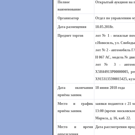
Полное
Открытый аукцион на п
наименование
Организатор
Отдел по управлению 
Дата размещения
18.05.2018г.
Предмет торгов
лот № 1
- нежилые пом
г.Новосиль, ул. Свободы
лот № 2 -
автомобиль ГА
Н 067 АС, модель № двиг
лот № 3 -
автом
X5H44913P00000005, р
Х9153135590015425, куз
Дата окончания
18 июня 2018 года
приёма заявок
Место и график
заявки подаются с 21 м
приёма заявок
13:00 (время московско
Маркса, д. 16, каб. 22.
Место и время
Дата рассмотрения прод
определения