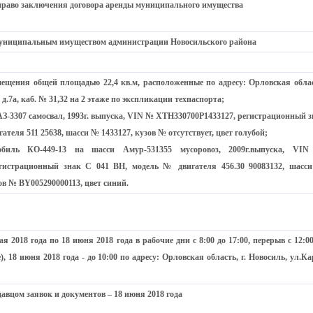
раво заключения договора аренды муниципального имущества
муниципальным имуществом администрации Новосильского района
ещения общей площадью 22,4 кв.м, расположенные по адресу: Орловская облас
 д.7а, каб. № 31,32 на 2 этаже по экспликации техпаспорта;
З-3307 самосвал, 1993г. выпуска, VIN № XTH330700Р1433127, регистрационный з
ателя 511 25638, шасси № 1433127, кузов № отсутствует, цвет голубой;
обиль КО-449-13 на шасси Амур-531355 мусоровоз, 2009г.выпуска, VI
егистрационный знак С 041 ВН, модель № двигателя 456.30 90083132, шасс
ов № ВY005290000113, цвет синий.
ая 2018 года по 18 июня 2018 года
в рабочие дни с 8:00 до 17:00, перерыв с 12:0
е),
18
июня 2018 года
- до 10:00 по адресу: Орловская область, г. Новосиль, ул.К
авцом заявок и документов – 18 июня 2018 года