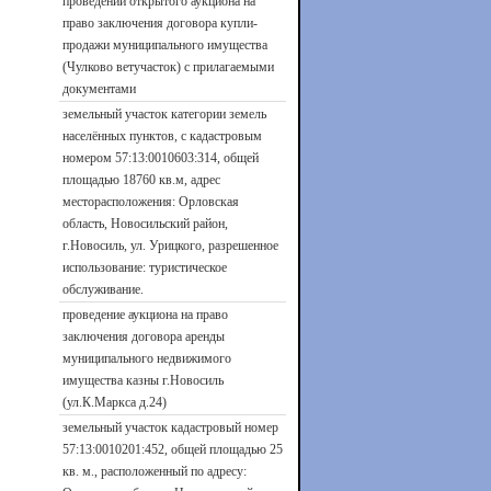
проведении открытого аукциона на
право заключения договора купли-
продажи муниципального имущества
(Чулково ветучасток) с прилагаемыми
документами
земельный участок категории земель
населённых пунктов, с кадастровым
номером 57:13:0010603:314, общей
площадью 18760 кв.м, адрес
месторасположения: Орловская
область, Новосильский район,
г.Новосиль, ул. Урицкого, разрешенное
использование: туристическое
обслуживание.
проведение аукциона на право
заключения договора аренды
муниципального недвижимого
имущества казны г.Новосиль
(ул.К.Маркса д.24)
земельный участок кадастровый номер
57:13:0010201:452, общей площадью 25
кв. м., расположенный по адресу: