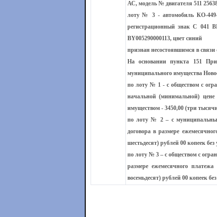
АС, модель № двигателя 511 25638
лоту № 3 -
автомобиль КО-449
регистрационный знак С 041 В
ВY005290000113, цвет синий
признан несостоявшимся в связи 
На основании пункта 151 При
муниципального имущества Новос
по лоту № 1
- с обществом с огр
начальной (минимальной) цене 
имуществом - 3450,00 (три тысячи
по лоту № 2
– с муниципальным
договора в размере ежемесячног
шестьдесят) рублей 00 копеек без
по лоту № 3
– с обществом с огра
размере ежемесячного платежа 
восемьдесят) рублей 00 копеек бе