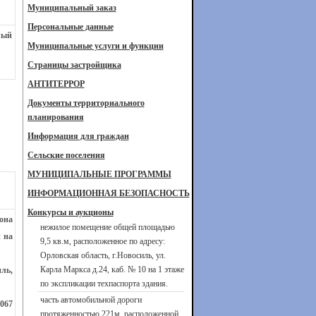
Муниципальный заказ
Персональные данные
алый
Муниципальные услуги и функции
Страницы застройщика
АНТИТЕРРОР
Документы территориального
планирования
Информация для граждан
Сельские поселения
МУНИЦИПАЛЬНЫЕ ПРОГРАММЫ
ИНФОРМАЦИОННАЯ БЕЗОПАСНОСТЬ
Конкурсы и аукционы
она
нежилое помещение общей площадью
 на
9,5 кв.м, расположенное по адресу:
Орловская область, г.Новосиль, ул.
Карла Маркса д.24, каб. № 10 на 1 этаже
ль,
по экспликации техпаспорта здания.
часть автомобильной дороги
067
протяженностью 221м, расположенной