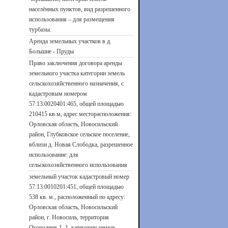
населённых пунктов, вид разрешенного
использования – для размещения
турбазы.
Аренда земельных участков в д.
Большие - Пруды
Право заключения договора аренды
земельного участка категории земель
сельскохозяйственного назначения, с
кадастровым номером
57:13:0020401:465, общей площадью
210415 кв.м, адрес месторасположения:
Орловская область, Новосильский
район, Глубковское сельское поселение,
вблизи д. Новая Слободка, разрешенное
использование: для
сельскохозяйственного использования
земельный участок кадастровый номер
57:13:0010201:451, общей площадью
538 кв. м., расположенный по адресу:
Орловская область, Новосильский
район, г. Новосиль, территория
Огородник 1, 1, категории земель